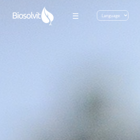
☰
Bio
Solutions
Bio Response
Innovation
Bio MPF
ESG
Bio Water Care
News
Bio Dust Control
Blog
Bio Home Garden
Contact
Login