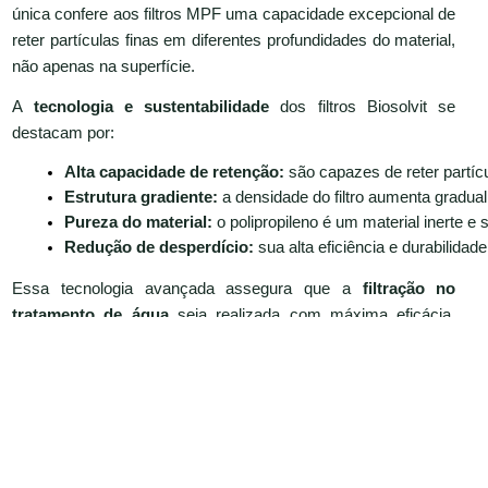
única confere aos filtros MPF uma capacidade excepcional de
reter partículas finas em diferentes profundidades do material,
não apenas na superfície.
A
tecnologia e sustentabilidade
dos filtros Biosolvit se
destacam por:
Alta capacidade de retenção:
 são capazes de reter partí
Estrutura gradiente:
 a densidade do filtro aumenta gradual
Pureza do material:
 o polipropileno é um material inerte 
Redução de desperdício:
 sua alta eficiência e durabilid
Essa tecnologia avançada assegura que a
filtração no
tratamento de água
seja realizada com máxima eficácia,
oferecendo uma barreira robusta contra uma ampla gama de
contaminantes.
O futuro da água em casa: o
monitoramento inteligente